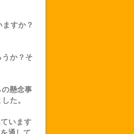
いますか？
ろうか？そ
らの懸念事
ました。
れています
体を通して