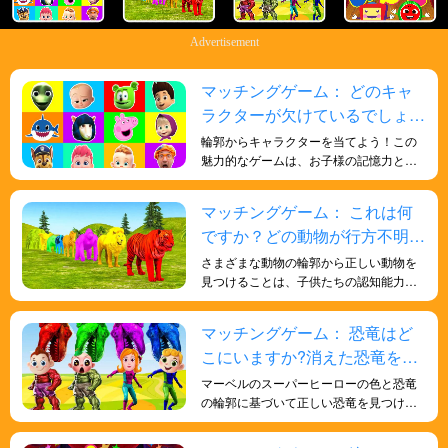
Advertisement
マッチングゲーム： どのキャ
ラクターが欠けているでしょう
か？探してみましょう！
輪郭からキャラクターを当てよう！この
魅力的なゲームは、お子様の記憶力と観
察力を鍛え、植物の形を見分ける能力を
育みます。
マッチングゲーム： これは何
ですか？どの動物が行方不明で
すか?動物の形を学ぼう！
さまざまな動物の輪郭から正しい動物を
見つけることは、子供たちの認知能力と
記憶力を鍛え、日常生活の知識と形状の
理解を向上させ、脳を鍛えます。
マッチングゲーム： 恐竜はど
こにいますか?消えた恐竜を探
そう！
マーベルのスーパーヒーローの色と恐竜
の輪郭に基づいて正しい恐竜を見つける
ことは、子供たちがより多様な色を認識
するのに役立ち、色と形を認識する認知