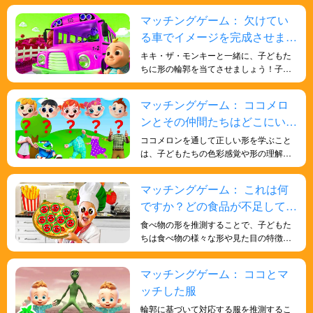
鳥類、爬虫類など、様々な動物のカテゴ
マッチングゲーム： 欠けてい
リーの特徴や類似点を学び、動物を適切
る車でイメージを完成させまし
なグループに分類する方法を理解するこ
とができます。また、子どもたちはシル
ょう！
キキ・ザ・モンキーと一緒に、子どもた
エットを推測することで、様々な動物が
ちに形の輪郭を当てさせましょう！子ど
様々な生態系や生息地にどのように適応
もたちの人生に関する一般的な知識と、
しているかを理解するでしょう。動物と
形についての深い理解を深めるのに役立
マッチングゲーム： ココメロ
環境の相互作用を学び、様々な動物がど
ちます。遊びを通して子どもたちに知識
のように生息地に適応しているかを探る
ンとその仲間たちはどこにいま
を学ばせましょう。
ことができます。
すか?探しに行こう！
ココメロンを通して正しい形を学ぶこと
は、子どもたちの色彩感覚や形の理解を
深め、記憶力や反応能力を鍛え、脳を鍛
えるのに役立ちます。
マッチングゲーム： これは何
ですか？どの食品が不足してい
ますか?見つけてみましょう!
食べ物の形を推測することで、子どもた
ちは食べ物の様々な形や見た目の特徴を
学ぶことができます。これは、子どもた
ちが食べ物への意識を高め、様々な食品
マッチングゲーム： ココとマ
の健康効果を理解するのに役立ちます。
ッチした服
様々な野菜、果物、穀物などの食品の形
を学び、健康的な食生活への興味と意識
輪郭に基づいて対応する服を推測するこ