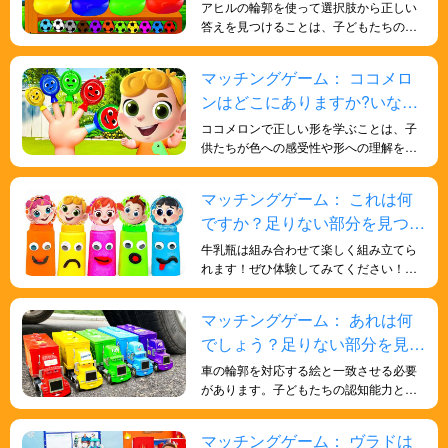
ルを探そう！
アヒルの輪郭を使って選択肢から正しい
答えを見つけることは、子どもたちの形
状認識能力を鍛え、色に対する感受性を
深め、脳を発達させ、より多くの知恵を
マッチングゲーム： ココメロ
得るのに役立ちます。
ンはどこにありますか?いなく
なったココメロンを探そう！
ココメロンで正しい形を学ぶことは、子
供たちが色への感受性や形への理解を深
め、記憶力や反応能力を鍛え、脳を訓練
するのに役立ちます。
マッチングゲーム： これは何
ですか？足りない部分を見つけ
よう！
牛乳瓶は組み合わせて楽しく組み立てら
れます！ぜひ体験してみてください！こ
のゲームは、お子様が様々な形を理解
し、記憶力を高めるのに役立ちます。ま
マッチングゲーム： あれは何
た、アイテムを比較して組み合わせを合
でしょう？足りない部分を見つ
わせるという概念も理解できます。
けよう！
車の輪郭を対応する絵と一致させる必要
があります。子どもたちの認知能力と問
題解決能力を向上させ、記憶力と細部へ
の注意力を養うのに役立ちます。
マッチングゲーム： ヴラドは