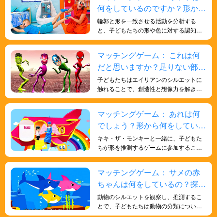
何をしているのですか？形から
推測してみよう！
輪郭と形を一致させる活動を分析する
と、子どもたちの形や色に対する認知的
理解が深まるだけでなく、観察力、分析
力、問題解決能力が養われ、全体的な発
マッチングゲーム： これは何
達に有益なトレーニングになります。
だと思いますか？足りない部分
を見つけよう！
子どもたちはエイリアンのシルエットに
触れることで、創造性と想像力を解き放
ちます。シルエットからエイリアンの全
体像を想像し、動きや行動、周囲の環境
マッチングゲーム： あれは何
を思い描きます。こうした想像力豊かな
でしょう？形から何をしている
遊びは、物語を伝える能力を高め、想像
力豊かな思考を育みます。
のか当ててみましょう！
キキ・ザ・モンキーと一緒に、子どもた
ちが形を推測するゲームに参加すること
で、一般知識の理解を深めるだけでな
く、形に対する理解を深めることができ
マッチングゲーム： サメの赤
ます。観察と推論を通して正しい答えを
ちゃんは何をしているの？探し
推測することが求められ、観察力、論理
的思考力、そして問題解決能力が磨かれ
てみよう！
動物のシルエットを観察し、推測するこ
ます。
とで、子どもたちは動物の分類について
探求し始めることができます。哺乳類、