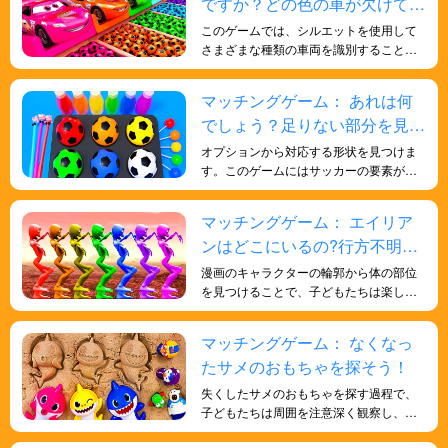
ですか？どの色の車が欠けてい
ります。
ますか?色と形について学ぼ
このゲームでは、シルエットを使用して
う！
さまざまな種類の車両を識別すること
で、子供たちの形状識別スキルを向上さ
せ、さまざまなスキルと知識を子供たち
マッチングゲーム： あれは何
に楽しく効果的に身につけさせることが
でしょう？足りない部分を見つ
できます。
けよう！
オプションから対応する形状を見つけま
す。このゲームにはサッカーの要素が組
み込まれており、形状とサッカーの学習
が楽しくエキサイティングになります。
マッチングゲーム： エイリア
ンはどこにいるの?行方不明の
宇宙人を探そう！
漫画のキャラクターの輪郭から体の部位
を見つけることで、子どもたちは楽しみ
ながら学ぶことができます。このアクテ
ィビティは、形の認識、色の知覚、記憶
マッチングゲーム： なくなっ
力、反応力の向上に役立ちます。また、
たサメのおもちゃを探そう！
認知能力を高め、全体的な発達の確固た
る基盤を築きます。
失くしたサメのおもちゃを探す過程で、
子どもたちは周囲を注意深く観察し、サ
メのおもちゃに合う形や色を探す必要が