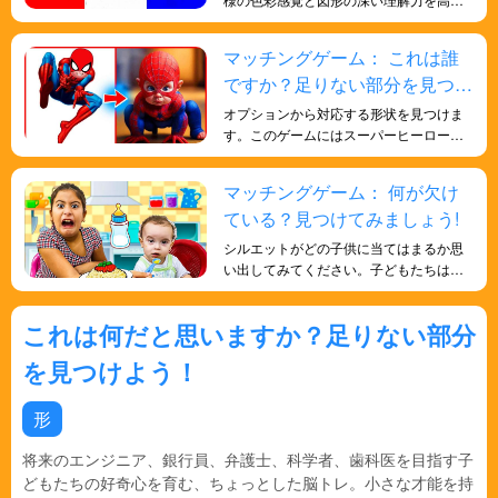
るのに役立ちます。
マッチングゲーム： これは誰
ですか？足りない部分を見つけ
よう！
オプションから対応する形状を見つけま
す。このゲームにはスーパーヒーローの
要素が組み込まれており、楽しくエキサ
イティングなゲームで形状を学び、子供
マッチングゲーム： 何が欠け
たちの知能を向上させます。
ている？見つけてみましょう!
シルエットがどの子供に当てはまるか思
い出してみてください。子どもたちはこ
のゲームを通して、記憶力という重要な
認知能力を育み、人生の様々な場面で役
これは何だと思いますか？足りない部分
立つでしょう。
を見つけよう！
形
将来のエンジニア、銀行員、弁護士、科学者、歯科医を目指す子
どもたちの好奇心を育む、ちょっとした脳トレ。小さな才能を持