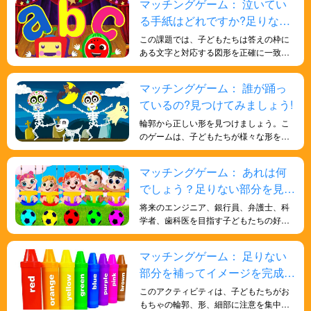
マッチングゲーム： 泣いてい
能力を向上させ、知識を強化し、より賢
る手紙はどれですか?足りない
くなります。
部分を見つけよう！
この課題では、子どもたちは答えの枠に
ある文字と対応する図形を正確に一致さ
せる必要があります。これは、手と目の
協調性と微細運動能力の発達に不可欠で
マッチングゲーム： 誰が踊っ
す。図形と文字を一致させることで、子
ているの?見つけてみましょう!
どもたちは学んだ文字の概念を実際の物
や環境に適用することができます。この
輪郭から正しい形を見つけましょう。こ
能力は抽象的推論と呼ばれ、認知発達に
のゲームは、子どもたちが様々な形を認
おいて重要な部分です。文字の抽象的な
識するのに役立ちます。楽しくてワクワ
形を具体的な物の形と結びつけること
クするゲームで、形を学び、子どもたち
マッチングゲーム： あれは何
で、子どもたちは文字と物とのつながり
の記憶力を向上させます。また、子ども
を構築します。このつながりは、子ども
でしょう？足りない部分を見つ
たちの色覚を向上させ、形についてより
たちが文字記号の認識、読み書きなど、
深く学ぶのにも役立ちます。
けよう！
将来のエンジニア、銀行員、弁護士、科
日常生活で文字を応用するのに役立ちま
学者、歯科医を目指す子どもたちの好奇
す。
心を育む、ちょっとした脳トレです。エ
ンジニアリング、金融、銀行、法律業界
マッチングゲーム： 足りない
で活躍するために必要な、批判的思考力
部分を補ってイメージを完成さ
と論理的思考力を高めるためのオンライ
ンクラスです。
せましょう
このアクティビティは、子どもたちがお
もちゃの輪郭、形、細部に注意を集中