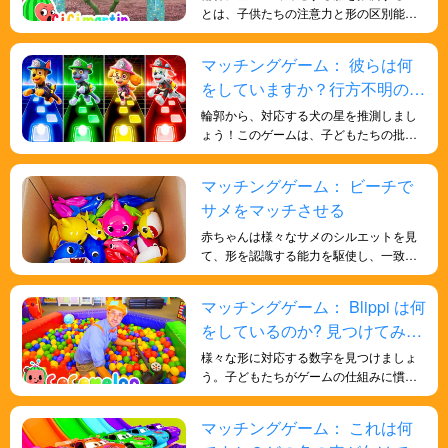
を育むことができます。
とは、子供たちの注意力と形の区別能力
を向上させる魅力的なゲームです。
マッチングゲーム： 彼らは何
をしていますか？行方不明のパ
ウ・パトロールを探しましょ
輪郭から、対応する犬の星を推測しまし
う!
ょう！このゲームは、子どもたちの批判
的思考力と問題解決能力を鍛えるのに役
立ちます。
マッチングゲーム： ビーチで
サメをマッチさせる
赤ちゃんは様々なサメのシルエットを見
て、形を認識する能力を駆使し、一致す
るサメを見つけます。このゲームは、子
どもたちの視覚的識別力と認知能力の発
マッチングゲーム： Blippi は何
達に役立ちます。
をしているのか? 見つけてみま
しょう!
様々な形に対応する数字を見つけましょ
う。子どもたちがゲームの仕組みに慣れ
てくると、より速く、より効率的に物体
を識別するための戦略を発達させ、批判
マッチングゲーム： これは何
的思考力や戦略的計画力を育むようにな