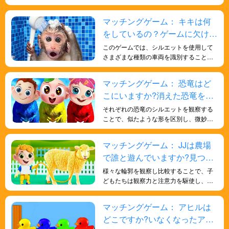
し、観察し、分析するのに役立ちます。
大きさ、形、縁などの特徴を観察し、既
マッチングゲーム： キキは何
知のおもちゃと比較して分類する必要が
をしているの？ゲームに欠けて
あります。このアクティビティは、子ど
もたちの観察力と細部への注意力を養う
いる部分を見つけよう！
このゲームでは、シルエットを使用して
と同時に、集中力と分析的思考力を鍛え
さまざまな種類の車両を識別すること
るのに役立ちます。 輪郭に基づいてさま
で、子供たちの形状識別スキルを向上さ
ざまなおもちゃを識別することで、子ど
せ、さまざまなスキルと知識を子供たち
マッチングゲーム： 恐竜はど
もたちは観察力を発達させ、物体を分類
に楽しく効果的に身につけさせることが
する能力を向上させ、認知能力と創造的
こにいますか?消えた恐竜を探
できます。
思考をさらに高めることができます。こ
そう！
それぞれの恐竜のシルエットを観察する
のアクティビティは、娯楽と学習を提供
ことで、似たような形を区別し、微妙な
するだけでなく、子どもたちに探求と発
違いに気づくようになります。科学的な
見の機会を提供します。
概念に触れ、古生物学への興味を刺激す
マッチングゲーム： JJは農場
る楽しい方法です。
で誰と遊んでいますか?見つけ
てみましょう!
様々な輪郭を観察し比較することで、子
どもたちは観察力と注意力を駆使し、正
しい動物の形を見極める必要がありま
す。このアクティビティは、子どもたち
マッチングゲーム： アヒルは
の集中力と細部への注意力を養うのに役
どこですか?いなくなったアヒ
立ちます。