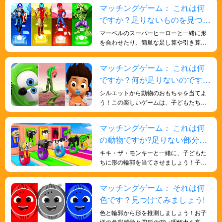
あります。これは視覚と観察力を発達さ
マッチングゲーム： これは何
せ、注意力と細部への観察力を向上させ
ですか？足りないものを見つけ
るのに役立ちます。
よう!
マーベルのスーパーヒーローと一緒に形
を合わせたり、簡単な足し算や引き算を
練習したりしながら数学を学ぶと、子ど
もたちの数字に対する感受性が向上し、
マッチングゲーム： これは何
数学的スキルが強化され、脳が鍛えら
ですか？何が足りないのです
れ、より賢くなります。
か？見つけてみましょう！
シルエットから動物のおもちゃを当てよ
う！この楽しいゲームは、子どもたちの
批判的思考力と問題解決能力を育みま
す。お子様の形を識別する能力を高める
マッチングゲーム： これは何
のに役立ちます。
の動物ですか?足りない部分を
見つけよう！
キキ・ザ・モンキーと一緒に、子どもた
ちに形の輪郭を当てさせましょう！子ど
もたちの人生に関する一般的な知識と、
形についての深い理解を深めるのに役立
マッチングゲーム： それは何
ちます。遊びを通して子どもたちに知識
色です？見つけてみましょう!
を学ばせましょう。
色と輪郭から形を推測しましょう！お子
様の色彩感覚と図形の深い理解力を高め