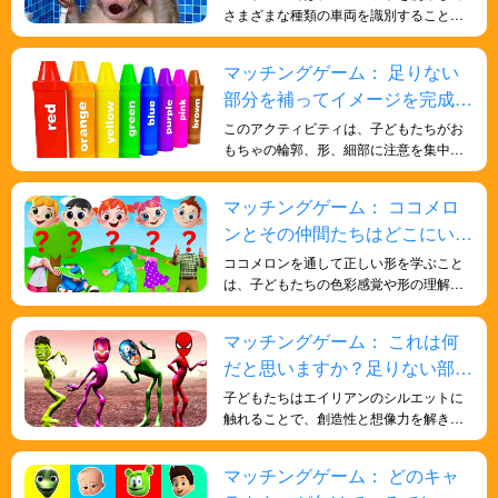
さまざまな種類の車両を識別すること
で、子供たちの形状識別スキルを向上さ
せ、さまざまなスキルと知識を子供たち
マッチングゲーム： 足りない
に楽しく効果的に身につけさせることが
部分を補ってイメージを完成さ
できます。
せましょう
このアクティビティは、子どもたちがお
もちゃの輪郭、形、細部に注意を集中
し、観察し、分析するのに役立ちます。
大きさ、形、縁などの特徴を観察し、既
マッチングゲーム： ココメロ
知のおもちゃと比較して分類する必要が
ンとその仲間たちはどこにいま
あります。このアクティビティは、子ど
もたちの観察力と細部への注意力を養う
すか?探しに行こう！
ココメロンを通して正しい形を学ぶこと
と同時に、集中力と分析的思考力を鍛え
は、子どもたちの色彩感覚や形の理解を
るのに役立ちます。 輪郭に基づいてさま
深め、記憶力や反応能力を鍛え、脳を鍛
ざまなおもちゃを識別することで、子ど
えるのに役立ちます。
マッチングゲーム： これは何
もたちは観察力を発達させ、物体を分類
する能力を向上させ、認知能力と創造的
だと思いますか？足りない部分
思考をさらに高めることができます。こ
を見つけよう！
子どもたちはエイリアンのシルエットに
のアクティビティは、娯楽と学習を提供
触れることで、創造性と想像力を解き放
するだけでなく、子どもたちに探求と発
ちます。シルエットからエイリアンの全
見の機会を提供します。
体像を想像し、動きや行動、周囲の環境
マッチングゲーム： どのキャ
を思い描きます。こうした想像力豊かな