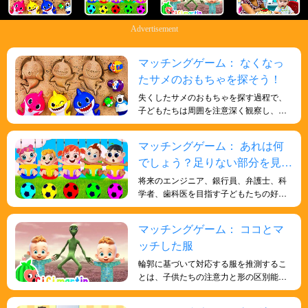
Advertisement
マッチングゲーム： なくなっ
たサメのおもちゃを探そう！
失くしたサメのおもちゃを探す過程で、
子どもたちは周囲を注意深く観察し、サ
メのおもちゃに合う形や色を探す必要が
あります。これは視覚と観察力を発達さ
マッチングゲーム： あれは何
せ、注意力と細部への観察力を向上させ
でしょう？足りない部分を見つ
るのに役立ちます。
けよう！
将来のエンジニア、銀行員、弁護士、科
学者、歯科医を目指す子どもたちの好奇
心を育む、ちょっとした脳トレです。エ
ンジニアリング、金融、銀行、法律業界
マッチングゲーム： ココとマ
で活躍するために必要な、批判的思考力
ッチした服
と論理的思考力を高めるためのオンライ
ンクラスです。
輪郭に基づいて対応する服を推測するこ
とは、子供たちの注意力と形の区別能力
を向上させる魅力的なゲームです。