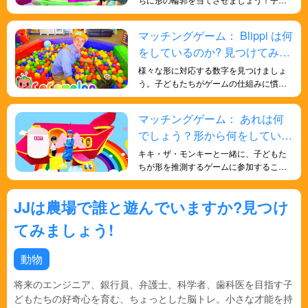
おいて重要な部分です。文字の抽象的な
もたちの人生に関する一般的な知識と、
形を具体的な物の形と結びつけること
形についての深い理解を深めるのに役立
マッチングゲーム： Blippi は何
で、子どもたちは文字と物とのつながり
ちます。遊びを通して子どもたちに知識
を構築します。このつながりは、子ども
をしているのか? 見つけてみま
を学ばせましょう。
たちが文字記号の認識、読み書きなど、
しょう!
様々な形に対応する数字を見つけましょ
日常生活で文字を応用するのに役立ちま
う。子どもたちがゲームの仕組みに慣れ
す。
てくると、より速く、より効率的に物体
を識別するための戦略を発達させ、批判
マッチングゲーム： あれは何
的思考力や戦略的計画力を育むようにな
でしょう？形から何をしている
ります。
のか当ててみましょう！
キキ・ザ・モンキーと一緒に、子どもた
ちが形を推測するゲームに参加すること
で、一般知識の理解を深めるだけでな
く、形に対する理解を深めることができ
JJは農場で誰と遊んでいますか?見つけ
ます。観察と推論を通して正しい答えを
推測することが求められ、観察力、論理
てみましょう!
的思考力、そして問題解決能力が磨かれ
ます。
動物
将来のエンジニア、銀行員、弁護士、科学者、歯科医を目指す子
どもたちの好奇心を育む、ちょっとした脳トレ。小さな才能を持