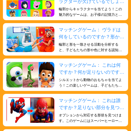
ラクターが欠けているでしょう
遊びは、物語を伝える能力を高め、想像
力豊かな思考を育みます。
か？探してみましょう！
輪郭からキャラクターを当てよう！この
魅力的なゲームは、お子様の記憶力と観
察力を鍛え、植物の形を見分ける能力を
育みます。
マッチングゲーム： ヴラドは
何をしているのですか？形から
推測してみよう！
輪郭と形を一致させる活動を分析する
と、子どもたちの形や色に対する認知的
理解が深まるだけでなく、観察力、分析
力、問題解決能力が養われ、全体的な発
マッチングゲーム： これは何
達に有益なトレーニングになります。
ですか？何が足りないのです
か？見つけてみましょう！
シルエットから動物のおもちゃを当てよ
う！この楽しいゲームは、子どもたちの
批判的思考力と問題解決能力を育みま
す。お子様の形を識別する能力を高める
マッチングゲーム： これは誰
のに役立ちます。
ですか？足りない部分を見つけ
よう！
オプションから対応する形状を見つけま
す。このゲームにはスーパーヒーローの
要素が組み込まれており、楽しくエキサ