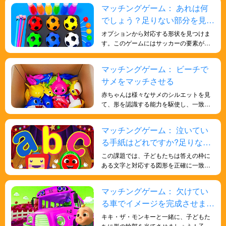
イティングなゲームで形状を学び、子供
マッチングゲーム： あれは何
たちの知能を向上させます。
でしょう？足りない部分を見つ
けよう！
オプションから対応する形状を見つけま
す。このゲームにはサッカーの要素が組
み込まれており、形状とサッカーの学習
が楽しくエキサイティングになります。
マッチングゲーム： ビーチで
サメをマッチさせる
赤ちゃんは様々なサメのシルエットを見
て、形を認識する能力を駆使し、一致す
るサメを見つけます。このゲームは、子
どもたちの視覚的識別力と認知能力の発
マッチングゲーム： 泣いてい
達に役立ちます。
る手紙はどれですか?足りない
部分を見つけよう！
この課題では、子どもたちは答えの枠に
ある文字と対応する図形を正確に一致さ
せる必要があります。これは、手と目の
協調性と微細運動能力の発達に不可欠で
マッチングゲーム： 欠けてい
す。図形と文字を一致させることで、子
る車でイメージを完成させまし
どもたちは学んだ文字の概念を実際の物
や環境に適用することができます。この
ょう！
キキ・ザ・モンキーと一緒に、子どもた
能力は抽象的推論と呼ばれ、認知発達に
ちに形の輪郭を当てさせましょう！子ど