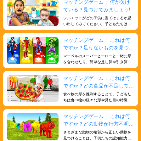
マッチングゲーム： 何が欠け
ている？見つけてみましょう!
シルエットがどの子供に当てはまるか思
い出してみてください。子どもたちはこ
のゲームを通して、記憶力という重要な
認知能力を育み、人生の様々な場面で役
マッチングゲーム： これは何
立つでしょう。
ですか？足りないものを見つけ
よう!
マーベルのスーパーヒーローと一緒に形
を合わせたり、簡単な足し算や引き算を
練習したりしながら数学を学ぶと、子ど
もたちの数字に対する感受性が向上し、
マッチングゲーム： これは何
数学的スキルが強化され、脳が鍛えら
ですか？どの食品が不足してい
れ、より賢くなります。
ますか?見つけてみましょう!
食べ物の形を推測することで、子どもた
ちは食べ物の様々な形や見た目の特徴を
学ぶことができます。これは、子どもた
ちが食べ物への意識を高め、様々な食品
マッチングゲーム： これは何
の健康効果を理解するのに役立ちます。
ですか？どの動物が行方不明で
様々な野菜、果物、穀物などの食品の形
を学び、健康的な食生活への興味と意識
すか?動物の形を学ぼう！
さまざまな動物の輪郭から正しい動物を
を育むことができます。
見つけることは、子供たちの認知能力と