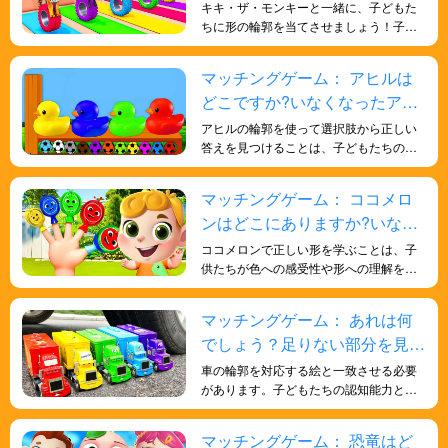
見つけよう！
キキ・ザ・モンキーと一緒に、子どもた
ちに形の輪郭を当てさせましょう！子ど
もたちの人生に関する一般的な知識と、
形についての深い理解を深めるのに役立
マッチングゲーム： アヒルは
ちます。遊びを通して子どもたちに知識
どこですか?いなくなったアヒ
を学ばせましょう。
ルを探そう！
アヒルの輪郭を使って選択肢から正しい
答えを見つけることは、子どもたちの形
状認識能力を鍛え、色に対する感受性を
深め、脳を発達させ、より多くの知恵を
マッチングゲーム： ココメロ
得るのに役立ちます。
ンはどこにありますか?いなく
なったココメロンを探そう！
ココメロンで正しい形を学ぶことは、子
供たちが色への感受性や形への理解を深
め、記憶力や反応能力を鍛え、脳を訓練
するのに役立ちます。
マッチングゲーム： あれは何
でしょう？足りない部分を見つ
けよう！
車の輪郭を対応する絵と一致させる必要
があります。子どもたちの認知能力と問
題解決能力を向上させ、記憶力と細部へ
の注意力を養うのに役立ちます。
マッチングゲーム： 恐竜はど