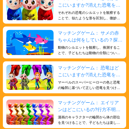
こにいますか?消えた恐竜を探
そう！
それぞれの恐竜のシルエットを観察する
ことで、似たような形を区別し、微妙な
違いに気づくようになります。科学的な
概念に触れ、古生物学への興味を刺激す
マッチングゲーム： サメの赤
る楽しい方法です。
ちゃんは何をしているの？探し
てみよう！
動物のシルエットを観察し、推測するこ
とで、子どもたちは動物の分類について
探求し始めることができます。哺乳類、
鳥類、爬虫類など、様々な動物のカテゴ
マッチングゲーム： 恐竜はど
リーの特徴や類似点を学び、動物を適切
こにいますか?消えた恐竜を探
なグループに分類する方法を理解するこ
とができます。また、子どもたちはシル
そう！
マーベルのスーパーヒーローの色と恐竜
エットを推測することで、様々な動物が
の輪郭に基づいて正しい恐竜を見つける
様々な生態系や生息地にどのように適応
ことは、子供たちがより多様な色を認識
しているかを理解するでしょう。動物と
するのに役立ち、色と形を認識する認知
マッチングゲーム： エイリア
環境の相互作用を学び、様々な動物がど
能力を向上させ、知識を強化し、より賢
のように生息地に適応しているかを探る
ンはどこにいるの?行方不明の
くなります。
ことができます。
宇宙人を探そう！
漫画のキャラクターの輪郭から体の部位
を見つけることで、子どもたちは楽しみ
ながら学ぶことができます。このアクテ