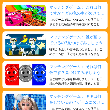
ィビティは、形の認識、色の知覚、記憶
マッチングゲーム： これは何
力、反応力の向上に役立ちます。また、
ですか？どの色の車が欠けてい
認知能力を高め、全体的な発達の確固た
る基盤を築きます。
ますか?色と形について学ぼ
このゲームでは、シルエットを使用して
う！
さまざまな種類の車両を識別すること
で、子供たちの形状識別スキルを向上さ
せ、さまざまなスキルと知識を子供たち
マッチングゲーム： 誰が踊っ
に楽しく効果的に身につけさせることが
ているの?見つけてみましょう!
できます。
輪郭から正しい形を見つけましょう。こ
のゲームは、子どもたちが様々な形を認
識するのに役立ちます。楽しくてワクワ
クするゲームで、形を学び、子どもたち
マッチングゲーム： それは何
の記憶力を向上させます。また、子ども
色です？見つけてみましょう!
たちの色覚を向上させ、形についてより
深く学ぶのにも役立ちます。
色と輪郭から形を推測しましょう！お子
様の色彩感覚と図形の深い理解力を高め
るのに役立ちます。
マッチングゲーム： キキは何
をしているの？ゲームに欠けて
いる部分を見つけよう！
このゲームでは、シルエットを使用して