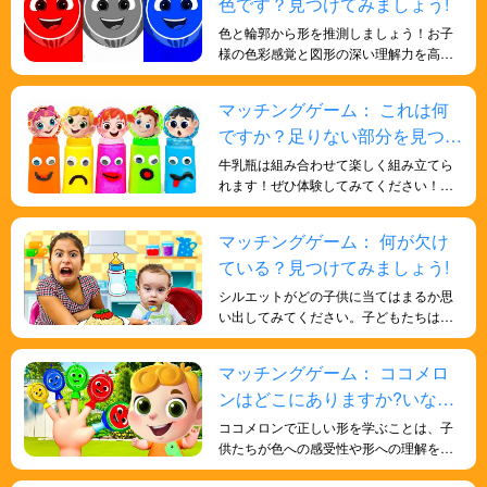
色です？見つけてみましょう!
色と輪郭から形を推測しましょう！お子
様の色彩感覚と図形の深い理解力を高め
るのに役立ちます。
マッチングゲーム： これは何
ですか？足りない部分を見つけ
よう！
牛乳瓶は組み合わせて楽しく組み立てら
れます！ぜひ体験してみてください！こ
のゲームは、お子様が様々な形を理解
し、記憶力を高めるのに役立ちます。ま
マッチングゲーム： 何が欠け
た、アイテムを比較して組み合わせを合
ている？見つけてみましょう!
わせるという概念も理解できます。
シルエットがどの子供に当てはまるか思
い出してみてください。子どもたちはこ
のゲームを通して、記憶力という重要な
認知能力を育み、人生の様々な場面で役
マッチングゲーム： ココメロ
立つでしょう。
ンはどこにありますか?いなく
なったココメロンを探そう！
ココメロンで正しい形を学ぶことは、子
供たちが色への感受性や形への理解を深
め、記憶力や反応能力を鍛え、脳を訓練