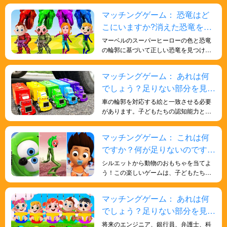
を識別するための戦略を発達させ、批判
マッチングゲーム： 恐竜はど
的思考力や戦略的計画力を育むようにな
こにいますか?消えた恐竜を探
ります。
そう！
マーベルのスーパーヒーローの色と恐竜
の輪郭に基づいて正しい恐竜を見つける
ことは、子供たちがより多様な色を認識
するのに役立ち、色と形を認識する認知
マッチングゲーム： あれは何
能力を向上させ、知識を強化し、より賢
でしょう？足りない部分を見つ
くなります。
けよう！
車の輪郭を対応する絵と一致させる必要
があります。子どもたちの認知能力と問
題解決能力を向上させ、記憶力と細部へ
の注意力を養うのに役立ちます。
マッチングゲーム： これは何
ですか？何が足りないのです
か？見つけてみましょう！
シルエットから動物のおもちゃを当てよ
う！この楽しいゲームは、子どもたちの
批判的思考力と問題解決能力を育みま
す。お子様の形を識別する能力を高める
マッチングゲーム： あれは何
のに役立ちます。
でしょう？足りない部分を見つ
けよう！
将来のエンジニア、銀行員、弁護士、科