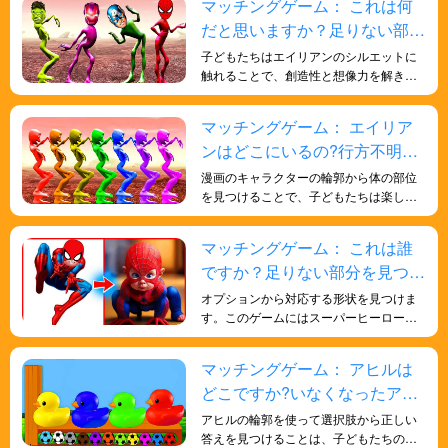
マッチングゲーム： これは何
だと思いますか？足りない部分
を見つけよう！
子どもたちはエイリアンのシルエットに
触れることで、創造性と想像力を解き放
ちます。シルエットからエイリアンの全
体像を想像し、動きや行動、周囲の環境
マッチングゲーム： エイリア
を思い描きます。こうした想像力豊かな
ンはどこにいるの?行方不明の
遊びは、物語を伝える能力を高め、想像
力豊かな思考を育みます。
宇宙人を探そう！
漫画のキャラクターの輪郭から体の部位
を見つけることで、子どもたちは楽しみ
ながら学ぶことができます。このアクテ
ィビティは、形の認識、色の知覚、記憶
マッチングゲーム： これは誰
力、反応力の向上に役立ちます。また、
ですか？足りない部分を見つけ
認知能力を高め、全体的な発達の確固た
る基盤を築きます。
よう！
オプションから対応する形状を見つけま
す。このゲームにはスーパーヒーローの
要素が組み込まれており、楽しくエキサ
イティングなゲームで形状を学び、子供
マッチングゲーム： アヒルは
たちの知能を向上させます。
どこですか?いなくなったアヒ
ルを探そう！
アヒルの輪郭を使って選択肢から正しい
答えを見つけることは、子どもたちの形