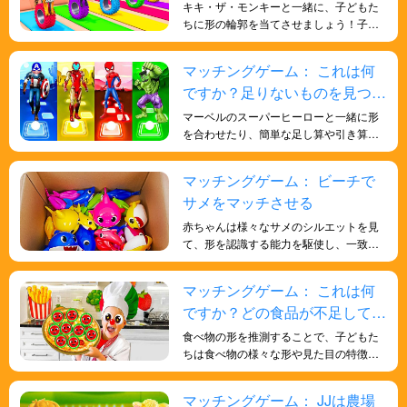
見つけよう！
キキ・ザ・モンキーと一緒に、子どもた
ちに形の輪郭を当てさせましょう！子ど
もたちの人生に関する一般的な知識と、
形についての深い理解を深めるのに役立
マッチングゲーム： これは何
ちます。遊びを通して子どもたちに知識
ですか？足りないものを見つけ
を学ばせましょう。
よう!
マーベルのスーパーヒーローと一緒に形
を合わせたり、簡単な足し算や引き算を
練習したりしながら数学を学ぶと、子ど
もたちの数字に対する感受性が向上し、
マッチングゲーム： ビーチで
数学的スキルが強化され、脳が鍛えら
サメをマッチさせる
れ、より賢くなります。
赤ちゃんは様々なサメのシルエットを見
て、形を認識する能力を駆使し、一致す
るサメを見つけます。このゲームは、子
どもたちの視覚的識別力と認知能力の発
マッチングゲーム： これは何
達に役立ちます。
ですか？どの食品が不足してい
ますか?見つけてみましょう!
食べ物の形を推測することで、子どもた
ちは食べ物の様々な形や見た目の特徴を
学ぶことができます。これは、子どもた
ちが食べ物への意識を高め、様々な食品
マッチングゲーム： JJは農場
の健康効果を理解するのに役立ちます。