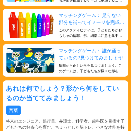
で、一般知識の理解を深めるだけでな
く、形に対する理解を深めることができ
マッチングゲーム： 足りない
ます。観察と推論を通して正しい答えを
部分を補ってイメージを完成さ
推測することが求められ、観察力、論理
的思考力、そして問題解決能力が磨かれ
せましょう
このアクティビティは、子どもたちがお
ます。
もちゃの輪郭、形、細部に注意を集中
し、観察し、分析するのに役立ちます。
大きさ、形、縁などの特徴を観察し、既
マッチングゲーム： 誰が踊っ
知のおもちゃと比較して分類する必要が
ているの?見つけてみましょう!
あります。このアクティビティは、子ど
もたちの観察力と細部への注意力を養う
輪郭から正しい形を見つけましょう。こ
と同時に、集中力と分析的思考力を鍛え
のゲームは、子どもたちが様々な形を認
るのに役立ちます。 輪郭に基づいてさま
識するのに役立ちます。楽しくてワクワ
ざまなおもちゃを識別することで、子ど
クするゲームで、形を学び、子どもたち
もたちは観察力を発達させ、物体を分類
あれは何でしょう？形から何をしてい
の記憶力を向上させます。また、子ども
する能力を向上させ、認知能力と創造的
たちの色覚を向上させ、形についてより
るのか当ててみましょう！
思考をさらに高めることができます。こ
深く学ぶのにも役立ちます。
のアクティビティは、娯楽と学習を提供
するだけでなく、子どもたちに探求と発
言葉
見の機会を提供します。
将来のエンジニア、銀行員、弁護士、科学者、歯科医を目指す子
どもたちの好奇心を育む、ちょっとした脳トレ。小さな才能を持