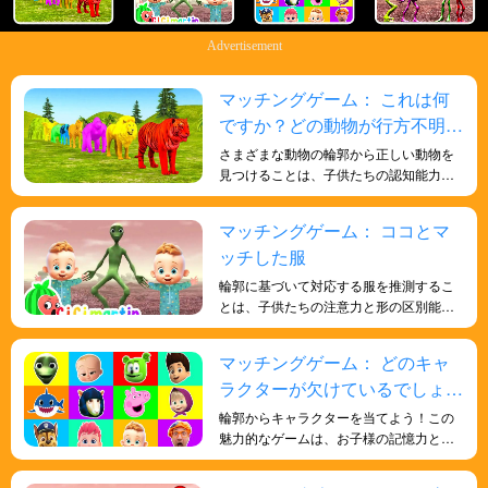
Advertisement
マッチングゲーム： これは何
ですか？どの動物が行方不明で
すか?動物の形を学ぼう！
さまざまな動物の輪郭から正しい動物を
見つけることは、子供たちの認知能力と
記憶力を鍛え、日常生活の知識と形状の
理解を向上させ、脳を鍛えます。
マッチングゲーム： ココとマ
ッチした服
輪郭に基づいて対応する服を推測するこ
とは、子供たちの注意力と形の区別能力
を向上させる魅力的なゲームです。
マッチングゲーム： どのキャ
ラクターが欠けているでしょう
か？探してみましょう！
輪郭からキャラクターを当てよう！この
魅力的なゲームは、お子様の記憶力と観
察力を鍛え、植物の形を見分ける能力を
育みます。