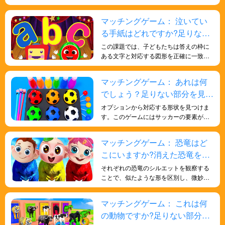
状認識能力を鍛え、色に対する感受性を
深め、脳を発達させ、より多くの知恵を
マッチングゲーム： 泣いてい
得るのに役立ちます。
る手紙はどれですか?足りない
部分を見つけよう！
この課題では、子どもたちは答えの枠に
ある文字と対応する図形を正確に一致さ
せる必要があります。これは、手と目の
協調性と微細運動能力の発達に不可欠で
マッチングゲーム： あれは何
す。図形と文字を一致させることで、子
でしょう？足りない部分を見つ
どもたちは学んだ文字の概念を実際の物
や環境に適用することができます。この
けよう！
オプションから対応する形状を見つけま
能力は抽象的推論と呼ばれ、認知発達に
す。このゲームにはサッカーの要素が組
おいて重要な部分です。文字の抽象的な
み込まれており、形状とサッカーの学習
形を具体的な物の形と結びつけること
が楽しくエキサイティングになります。
マッチングゲーム： 恐竜はど
で、子どもたちは文字と物とのつながり
を構築します。このつながりは、子ども
こにいますか?消えた恐竜を探
たちが文字記号の認識、読み書きなど、
そう！
それぞれの恐竜のシルエットを観察する
日常生活で文字を応用するのに役立ちま
ことで、似たような形を区別し、微妙な
す。
違いに気づくようになります。科学的な
概念に触れ、古生物学への興味を刺激す
マッチングゲーム： これは何
る楽しい方法です。
の動物ですか?足りない部分を