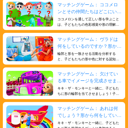
するのに役立ちます。
マッチングゲーム： ココメロ
ンとその仲間たちはどこにいま
すか?探しに行こう！
ココメロンを通して正しい形を学ぶこと
は、子どもたちの色彩感覚や形の理解を
深め、記憶力や反応能力を鍛え、脳を鍛
えるのに役立ちます。
マッチングゲーム： ヴラドは
何をしているのですか？形から
推測してみよう！
輪郭と形を一致させる活動を分析する
と、子どもたちの形や色に対する認知的
理解が深まるだけでなく、観察力、分析
力、問題解決能力が養われ、全体的な発
マッチングゲーム： 欠けてい
達に有益なトレーニングになります。
る車でイメージを完成させまし
ょう！
キキ・ザ・モンキーと一緒に、子どもた
ちに形の輪郭を当てさせましょう！子ど
もたちの人生に関する一般的な知識と、
形についての深い理解を深めるのに役立
マッチングゲーム： あれは何
ちます。遊びを通して子どもたちに知識
でしょう？形から何をしている
を学ばせましょう。
のか当ててみましょう！
キキ・ザ・モンキーと一緒に、子どもた
ちが形を推測するゲームに参加すること