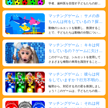
学者、歯科医を目指す子どもたちの好奇
心を育む、ちょっとした脳トレです。エ
ンジニアリング、金融、銀行、法律業界
マッチングゲーム： サメの赤
で活躍するために必要な、批判的思考力
ちゃんは何をしているの？探し
と論理的思考力を高めるためのオンライ
ンクラスです。
てみよう！
動物のシルエットを観察し、推測するこ
とで、子どもたちは動物の分類について
探求し始めることができます。哺乳類、
鳥類、爬虫類など、様々な動物のカテゴ
マッチングゲーム： キキは何
リーの特徴や類似点を学び、動物を適切
をしているの？ゲームに欠けて
なグループに分類する方法を理解するこ
とができます。また、子どもたちはシル
いる部分を見つけよう！
このゲームでは、シルエットを使用して
エットを推測することで、様々な動物が
さまざまな種類の車両を識別すること
様々な生態系や生息地にどのように適応
で、子供たちの形状識別スキルを向上さ
しているかを理解するでしょう。動物と
せ、さまざまなスキルと知識を子供たち
マッチングゲーム： 彼らは何
環境の相互作用を学び、様々な動物がど
に楽しく効果的に身につけさせることが
のように生息地に適応しているかを探る
をしていますか？行方不明のパ
できます。
ことができます。
ウ・パトロールを探しましょ
輪郭から、対応する犬の星を推測しまし
う!
ょう！このゲームは、子どもたちの批判
的思考力と問題解決能力を鍛えるのに役
立ちます。
マッチングゲーム： それは何