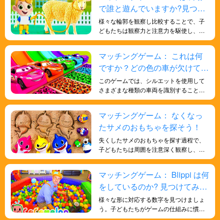
で誰と遊んでいますか?見つけ
様々な野菜、果物、穀物などの食品の形
を学び、健康的な食生活への興味と意識
てみましょう!
様々な輪郭を観察し比較することで、子
を育むことができます。
どもたちは観察力と注意力を駆使し、正
しい動物の形を見極める必要がありま
す。このアクティビティは、子どもたち
マッチングゲーム： これは何
の集中力と細部への注意力を養うのに役
ですか？どの色の車が欠けてい
立ちます。
ますか?色と形について学ぼ
このゲームでは、シルエットを使用して
う！
さまざまな種類の車両を識別すること
で、子供たちの形状識別スキルを向上さ
せ、さまざまなスキルと知識を子供たち
マッチングゲーム： なくなっ
に楽しく効果的に身につけさせることが
たサメのおもちゃを探そう！
できます。
失くしたサメのおもちゃを探す過程で、
子どもたちは周囲を注意深く観察し、サ
メのおもちゃに合う形や色を探す必要が
あります。これは視覚と観察力を発達さ
マッチングゲーム： Blippi は何
せ、注意力と細部への観察力を向上させ
をしているのか? 見つけてみま
るのに役立ちます。
しょう!
様々な形に対応する数字を見つけましょ
う。子どもたちがゲームの仕組みに慣れ
てくると、より速く、より効率的に物体