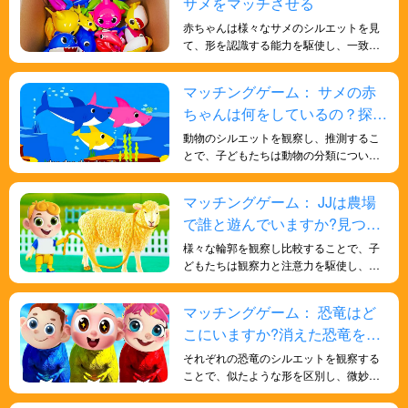
サメをマッチさせる
遊びは、物語を伝える能力を高め、想像
力豊かな思考を育みます。
赤ちゃんは様々なサメのシルエットを見
て、形を認識する能力を駆使し、一致す
るサメを見つけます。このゲームは、子
どもたちの視覚的識別力と認知能力の発
マッチングゲーム： サメの赤
達に役立ちます。
ちゃんは何をしているの？探し
てみよう！
動物のシルエットを観察し、推測するこ
とで、子どもたちは動物の分類について
探求し始めることができます。哺乳類、
鳥類、爬虫類など、様々な動物のカテゴ
マッチングゲーム： JJは農場
リーの特徴や類似点を学び、動物を適切
で誰と遊んでいますか?見つけ
なグループに分類する方法を理解するこ
とができます。また、子どもたちはシル
てみましょう!
様々な輪郭を観察し比較することで、子
エットを推測することで、様々な動物が
どもたちは観察力と注意力を駆使し、正
様々な生態系や生息地にどのように適応
しい動物の形を見極める必要がありま
しているかを理解するでしょう。動物と
す。このアクティビティは、子どもたち
マッチングゲーム： 恐竜はど
環境の相互作用を学び、様々な動物がど
の集中力と細部への注意力を養うのに役
のように生息地に適応しているかを探る
こにいますか?消えた恐竜を探
立ちます。
ことができます。
そう！
それぞれの恐竜のシルエットを観察する
ことで、似たような形を区別し、微妙な
違いに気づくようになります。科学的な