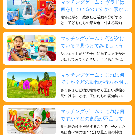
マッチングゲーム： ヴラドは
の記憶力を向上させます。また、子ども
何をしているのですか？形から
たちの色覚を向上させ、形についてより
深く学ぶのにも役立ちます。
推測してみよう！
輪郭と形を一致させる活動を分析する
と、子どもたちの形や色に対する認知的
理解が深まるだけでなく、観察力、分析
力、問題解決能力が養われ、全体的な発
マッチングゲーム： 何が欠け
達に有益なトレーニングになります。
ている？見つけてみましょう!
シルエットがどの子供に当てはまるか思
い出してみてください。子どもたちはこ
のゲームを通して、記憶力という重要な
認知能力を育み、人生の様々な場面で役
マッチングゲーム： これは何
立つでしょう。
ですか？どの動物が行方不明で
すか?動物の形を学ぼう！
さまざまな動物の輪郭から正しい動物を
見つけることは、子供たちの認知能力と
記憶力を鍛え、日常生活の知識と形状の
理解を向上させ、脳を鍛えます。
マッチングゲーム： これは何
ですか？どの食品が不足してい
ますか?見つけてみましょう!
食べ物の形を推測することで、子どもた
ちは食べ物の様々な形や見た目の特徴を