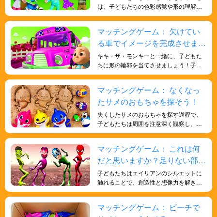
は、子どもたちの色彩感覚や形の理解を
深め、記憶力や反応能力を鍛え、脳を鍛
えるのに役立ちます。
マッチングゲーム： 欠けてい
る車でイメージを完成させまし
ょう！
キキ・ザ・モンキーと一緒に、子どもた
ちに形の輪郭を当てさせましょう！子ど
もたちの人生に関する一般的な知識と、
形についての深い理解を深めるのに役立
マッチングゲーム： なくなっ
ちます。遊びを通して子どもたちに知識
たサメのおもちゃを探そう！
を学ばせましょう。
失くしたサメのおもちゃを探す過程で、
子どもたちは周囲を注意深く観察し、サ
メのおもちゃに合う形や色を探す必要が
あります。これは視覚と観察力を発達さ
マッチングゲーム： これは何
せ、注意力と細部への観察力を向上させ
だと思いますか？足りない部分
るのに役立ちます。
を見つけよう！
子どもたちはエイリアンのシルエットに
触れることで、創造性と想像力を解き放
ちます。シルエットからエイリアンの全
体像を想像し、動きや行動、周囲の環境
マッチングゲーム： ビーチで
を思い描きます。こうした想像力豊かな