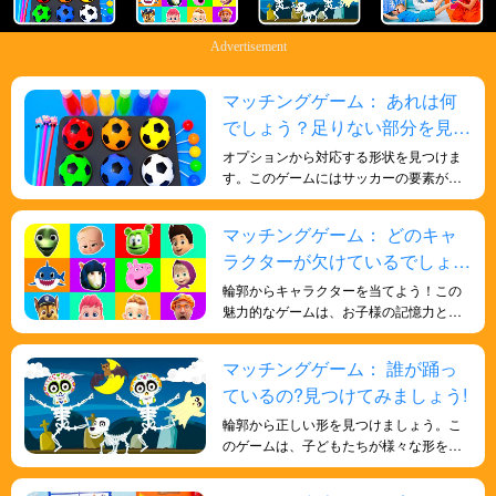
Advertisement
マッチングゲーム： あれは何
でしょう？足りない部分を見つ
けよう！
オプションから対応する形状を見つけま
す。このゲームにはサッカーの要素が組
み込まれており、形状とサッカーの学習
が楽しくエキサイティングになります。
マッチングゲーム： どのキャ
ラクターが欠けているでしょう
か？探してみましょう！
輪郭からキャラクターを当てよう！この
魅力的なゲームは、お子様の記憶力と観
察力を鍛え、植物の形を見分ける能力を
育みます。
マッチングゲーム： 誰が踊っ
ているの?見つけてみましょう!
輪郭から正しい形を見つけましょう。こ
のゲームは、子どもたちが様々な形を認
識するのに役立ちます。楽しくてワクワ
クするゲームで、形を学び、子どもたち