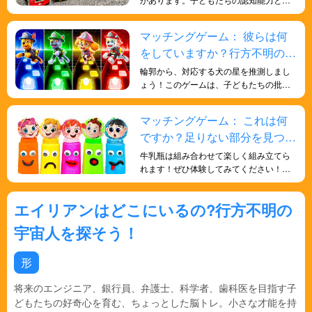
題解決能力を向上させ、記憶力と細部へ
の注意力を養うのに役立ちます。
マッチングゲーム： 彼らは何
をしていますか？行方不明のパ
ウ・パトロールを探しましょ
輪郭から、対応する犬の星を推測しまし
う!
ょう！このゲームは、子どもたちの批判
的思考力と問題解決能力を鍛えるのに役
立ちます。
マッチングゲーム： これは何
ですか？足りない部分を見つけ
よう！
牛乳瓶は組み合わせて楽しく組み立てら
れます！ぜひ体験してみてください！こ
のゲームは、お子様が様々な形を理解
し、記憶力を高めるのに役立ちます。ま
エイリアンはどこにいるの?行方不明の
た、アイテムを比較して組み合わせを合
わせるという概念も理解できます。
宇宙人を探そう！
形
将来のエンジニア、銀行員、弁護士、科学者、歯科医を目指す子
どもたちの好奇心を育む、ちょっとした脳トレ。小さな才能を持