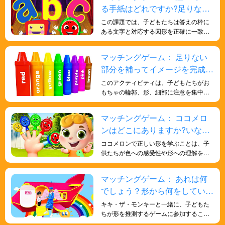
る手紙はどれですか?足りない
認知能力を高め、全体的な発達の確固た
る基盤を築きます。
部分を見つけよう！
この課題では、子どもたちは答えの枠に
ある文字と対応する図形を正確に一致さ
せる必要があります。これは、手と目の
協調性と微細運動能力の発達に不可欠で
マッチングゲーム： 足りない
す。図形と文字を一致させることで、子
部分を補ってイメージを完成さ
どもたちは学んだ文字の概念を実際の物
や環境に適用することができます。この
せましょう
このアクティビティは、子どもたちがお
能力は抽象的推論と呼ばれ、認知発達に
もちゃの輪郭、形、細部に注意を集中
おいて重要な部分です。文字の抽象的な
し、観察し、分析するのに役立ちます。
形を具体的な物の形と結びつけること
大きさ、形、縁などの特徴を観察し、既
マッチングゲーム： ココメロ
で、子どもたちは文字と物とのつながり
知のおもちゃと比較して分類する必要が
を構築します。このつながりは、子ども
ンはどこにありますか?いなく
あります。このアクティビティは、子ど
たちが文字記号の認識、読み書きなど、
もたちの観察力と細部への注意力を養う
なったココメロンを探そう！
ココメロンで正しい形を学ぶことは、子
日常生活で文字を応用するのに役立ちま
と同時に、集中力と分析的思考力を鍛え
供たちが色への感受性や形への理解を深
す。
るのに役立ちます。 輪郭に基づいてさま
め、記憶力や反応能力を鍛え、脳を訓練
ざまなおもちゃを識別することで、子ど
するのに役立ちます。
マッチングゲーム： あれは何
もたちは観察力を発達させ、物体を分類
する能力を向上させ、認知能力と創造的
でしょう？形から何をしている
思考をさらに高めることができます。こ
のか当ててみましょう！
キキ・ザ・モンキーと一緒に、子どもた
のアクティビティは、娯楽と学習を提供
ちが形を推測するゲームに参加すること
するだけでなく、子どもたちに探求と発
で、一般知識の理解を深めるだけでな