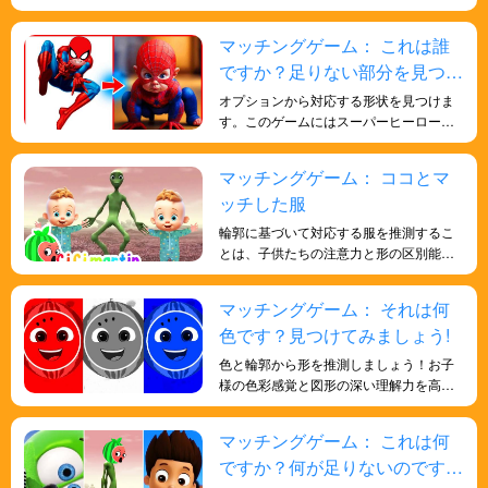
学ぶことができます。これは、子どもた
ちが食べ物への意識を高め、様々な食品
マッチングゲーム： これは誰
の健康効果を理解するのに役立ちます。
ですか？足りない部分を見つけ
様々な野菜、果物、穀物などの食品の形
を学び、健康的な食生活への興味と意識
よう！
オプションから対応する形状を見つけま
を育むことができます。
す。このゲームにはスーパーヒーローの
要素が組み込まれており、楽しくエキサ
イティングなゲームで形状を学び、子供
マッチングゲーム： ココとマ
たちの知能を向上させます。
ッチした服
輪郭に基づいて対応する服を推測するこ
とは、子供たちの注意力と形の区別能力
を向上させる魅力的なゲームです。
マッチングゲーム： それは何
色です？見つけてみましょう!
色と輪郭から形を推測しましょう！お子
様の色彩感覚と図形の深い理解力を高め
るのに役立ちます。
マッチングゲーム： これは何
ですか？何が足りないのです