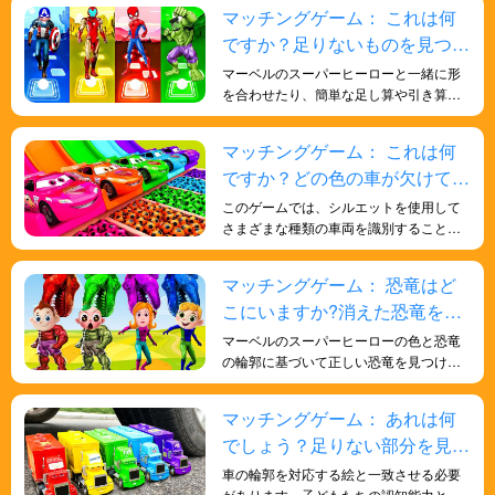
概念に触れ、古生物学への興味を刺激す
マッチングゲーム： これは何
る楽しい方法です。
ですか？足りないものを見つけ
よう!
マーベルのスーパーヒーローと一緒に形
を合わせたり、簡単な足し算や引き算を
練習したりしながら数学を学ぶと、子ど
もたちの数字に対する感受性が向上し、
マッチングゲーム： これは何
数学的スキルが強化され、脳が鍛えら
ですか？どの色の車が欠けてい
れ、より賢くなります。
ますか?色と形について学ぼ
このゲームでは、シルエットを使用して
う！
さまざまな種類の車両を識別すること
で、子供たちの形状識別スキルを向上さ
せ、さまざまなスキルと知識を子供たち
マッチングゲーム： 恐竜はど
に楽しく効果的に身につけさせることが
こにいますか?消えた恐竜を探
できます。
そう！
マーベルのスーパーヒーローの色と恐竜
の輪郭に基づいて正しい恐竜を見つける
ことは、子供たちがより多様な色を認識
するのに役立ち、色と形を認識する認知
マッチングゲーム： あれは何
能力を向上させ、知識を強化し、より賢
でしょう？足りない部分を見つ
くなります。
けよう！
車の輪郭を対応する絵と一致させる必要
があります。子どもたちの認知能力と問