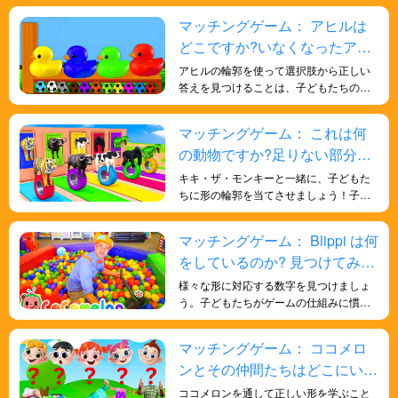
見の機会を提供します。
く、形に対する理解を深めることができ
マッチングゲーム： アヒルは
ます。観察と推論を通して正しい答えを
どこですか?いなくなったアヒ
推測することが求められ、観察力、論理
的思考力、そして問題解決能力が磨かれ
ルを探そう！
アヒルの輪郭を使って選択肢から正しい
ます。
答えを見つけることは、子どもたちの形
状認識能力を鍛え、色に対する感受性を
深め、脳を発達させ、より多くの知恵を
マッチングゲーム： これは何
得るのに役立ちます。
の動物ですか?足りない部分を
見つけよう！
キキ・ザ・モンキーと一緒に、子どもた
ちに形の輪郭を当てさせましょう！子ど
もたちの人生に関する一般的な知識と、
形についての深い理解を深めるのに役立
マッチングゲーム： Blippi は何
ちます。遊びを通して子どもたちに知識
をしているのか? 見つけてみま
を学ばせましょう。
しょう!
様々な形に対応する数字を見つけましょ
う。子どもたちがゲームの仕組みに慣れ
てくると、より速く、より効率的に物体
を識別するための戦略を発達させ、批判
マッチングゲーム： ココメロ
的思考力や戦略的計画力を育むようにな
ンとその仲間たちはどこにいま
ります。
すか?探しに行こう！
ココメロンを通して正しい形を学ぶこと