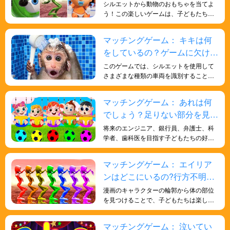
か？見つけてみましょう！
シルエットから動物のおもちゃを当てよ
う！この楽しいゲームは、子どもたちの
批判的思考力と問題解決能力を育みま
す。お子様の形を識別する能力を高める
マッチングゲーム： キキは何
のに役立ちます。
をしているの？ゲームに欠けて
いる部分を見つけよう！
このゲームでは、シルエットを使用して
さまざまな種類の車両を識別すること
で、子供たちの形状識別スキルを向上さ
せ、さまざまなスキルと知識を子供たち
マッチングゲーム： あれは何
に楽しく効果的に身につけさせることが
でしょう？足りない部分を見つ
できます。
けよう！
将来のエンジニア、銀行員、弁護士、科
学者、歯科医を目指す子どもたちの好奇
心を育む、ちょっとした脳トレです。エ
ンジニアリング、金融、銀行、法律業界
マッチングゲーム： エイリア
で活躍するために必要な、批判的思考力
ンはどこにいるの?行方不明の
と論理的思考力を高めるためのオンライ
ンクラスです。
宇宙人を探そう！
漫画のキャラクターの輪郭から体の部位
を見つけることで、子どもたちは楽しみ
ながら学ぶことができます。このアクテ
ィビティは、形の認識、色の知覚、記憶
マッチングゲーム： 泣いてい
力、反応力の向上に役立ちます。また、