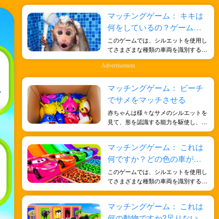
マッチングゲーム： キキは
何をしているの？ゲームに
欠けている部分を見つけよ
このゲームでは、シルエットを使用し
う！
てさまざまな種類の車両を識別するこ
とで、子供たちの形状識別スキルを向
Advertisement
上させ、さまざまなスキルと知識を子
供たちに楽しく効果的に身につけさせ
ることができます。
マッチングゲーム： ビーチ
でサメをマッチさせる
赤ちゃんは様々なサメのシルエットを
見て、形を認識する能力を駆使し、一
致するサメを見つけます。このゲーム
は、子どもたちの視覚的識別力と認知
マッチングゲーム： これは
能力の発達に役立ちます。
何ですか？どの色の車が欠
けていますか?色と形につい
このゲームでは、シルエットを使用し
て学ぼう！
てさまざまな種類の車両を識別するこ
とで、子供たちの形状識別スキルを向
上させ、さまざまなスキルと知識を子
マッチングゲーム： これは
供たちに楽しく効果的に身につけさせ
何の動物ですか?足りない部
ることができます。