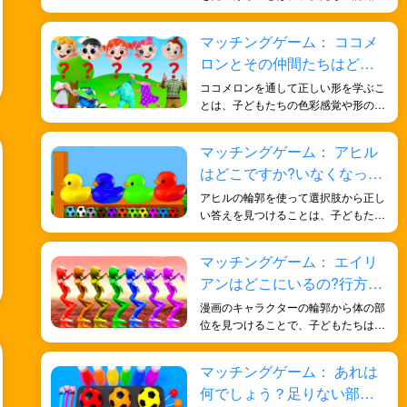
力と記憶力を鍛え、日常生活の知識と
形状の理解を向上させ、脳を鍛えま
マッチングゲーム： ココメ
す。
ロンとその仲間たちはどこ
にいますか?探しに行こう！
ココメロンを通して正しい形を学ぶこ
とは、子どもたちの色彩感覚や形の理
解を深め、記憶力や反応能力を鍛え、
脳を鍛えるのに役立ちます。
マッチングゲーム： アヒル
はどこですか?いなくなった
アヒルを探そう！
アヒルの輪郭を使って選択肢から正し
い答えを見つけることは、子どもたち
の形状認識能力を鍛え、色に対する感
受性を深め、脳を発達させ、より多く
マッチングゲーム： エイリ
の知恵を得るのに役立ちます。
アンはどこにいるの?行方不
明の宇宙人を探そう！
漫画のキャラクターの輪郭から体の部
位を見つけることで、子どもたちは楽
しみながら学ぶことができます。この
アクティビティは、形の認識、色の知
マッチングゲーム： あれは
覚、記憶力、反応力の向上に役立ちま
何でしょう？足りない部分
す。また、認知能力を高め、全体的な