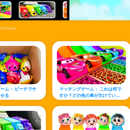
vertisement
ーム： ビーチでサ
マッチングゲーム： これは何で
させる
すか？どの色の車が欠けていま
すか?色と形について学ぼう！