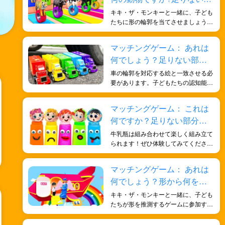
分を見つけよう！
キキ・ザ・モンキーと一緒に、子ども
たちに形の輪郭を当てさせましょう！
子どもたちの人生に関する一般的な知
識と、形についての深い理解を深める
マッチングゲーム： あれは
のに役立ちます。遊びを通して子ども
何でしょう？足りない部分
たちに知識を学ばせましょう。
を見つけよう！
車の輪郭を対応する絵と一致させる必
要があります。子どもたちの認知能力
と問題解決能力を向上させ、記憶力と
細部への注意力を養うのに役立ちま
マッチングゲーム： これは
す。
何ですか？足りない部分を
見つけよう！
牛乳瓶は組み合わせて楽しく組み立て
られます！ぜひ体験してみてくださ
い！このゲームは、お子様が様々な形
を理解し、記憶力を高めるのに役立ち
マッチングゲーム： あれは
ます。また、アイテムを比較して組み
何でしょう？形から何をし
合わせを合わせるという概念も理解で
きます。
ているのか当ててみましょ
キキ・ザ・モンキーと一緒に、子ども
う！
たちが形を推測するゲームに参加する
ことで、一般知識の理解を深めるだけ
でなく、形に対する理解を深めること