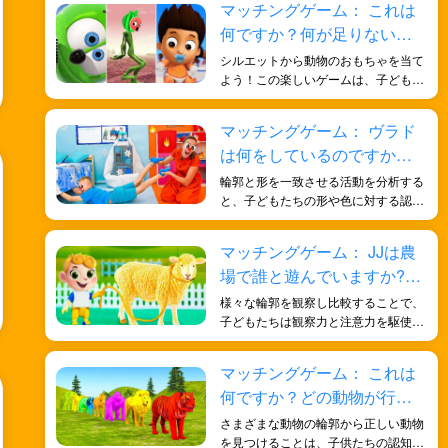
マッチングゲーム： これは
ができます。観察と推論を通して正し
何ですか？何が足りないの
い答えを推測することが求められ、観
察力、論理的思考力、そして問題解決
ですか？見つけてみましょ
シルエットから動物のおもちゃを当て
能力が磨かれます。
う！
よう！この楽しいゲームは、子どもた
ちの批判的思考力と問題解決能力を育
みます。お子様の形を識別する能力を
マッチングゲーム： ヴラド
高めるのに役立ちます。
は何をしているのですか？
形から推測してみよう！
輪郭と形を一致させる活動を分析する
と、子どもたちの形や色に対する認知
的理解が深まるだけでなく、観察力、
分析力、問題解決能力が養われ、全体
マッチングゲーム： JJは農
的な発達に有益なトレーニングになり
場で誰と遊んでいますか?見
ます。
つけてみましょう!
様々な輪郭を観察し比較することで、
子どもたちは観察力と注意力を駆使
し、正しい動物の形を見極める必要が
あります。このアクティビティは、子
マッチングゲーム： これは
どもたちの集中力と細部への注意力を
何ですか？どの動物が行方
養うのに役立ちます。
不明ですか?動物の形を学ぼ
さまざまな動物の輪郭から正しい動物
う！
を見つけることは、子供たちの認知能