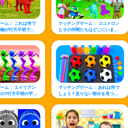
ーム： これは何で
マッチングゲーム： ココメロン
動物が行方不明です
とその仲間たちはどこにいます
を学ぼう！
か?探しに行こう！
ーム： エイリアン
マッチングゲーム： あれは何で
の?行方不明の宇宙
しょう？足りない部分を見つけ
！
よう！