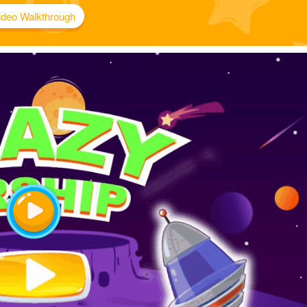
ideo Walkthrough
Play
Video