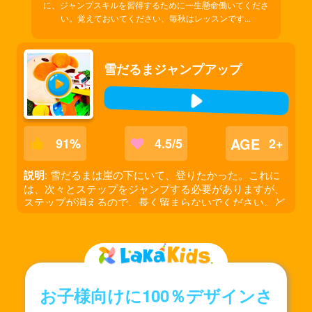
に、ジャンプスキルを習得するために一生懸命働いてくださ
い。覚えておいてください、毎秋はレッスンです...
雪だるまジャンプアップ
AGE
91
%
4.5/5
2+
説明
: 雪だるまは崖の下にいて、登りたかった。これに
は、次々とステップをジャンプする必要がありますが、
ステップが消えるので、長く留まらないでください。ど
んどん高くジャンプし、コインを集め、罠を避け、力を
アップグレードして助けてください！勇敢な雪だるま、
行こう！勝利はあなた次第です！
お子様向けに100％デザインさ