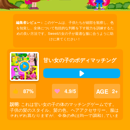
編集者レビュー :
このゲームは、子供たちが細部を観察し、色
を知覚し、全体について包括的な判断を下す能力を訓練するた
めの良い方法です。Sweetの女の子が最適な服に合うように助
けに来てください！
甘い女の子のボディマッチング
AGE
87
%
4.9/5
2+
説明
: これは甘い女の子の体のマッチングゲームです。
子供の髪のスタイル、髪の色、ヘアアクセサリー、服は
それぞれ異なりますが、全身の色は均一で調和していま
す。彼らの体の細部を注意深く観察し、それらを最も適
切な服と一致させてください。