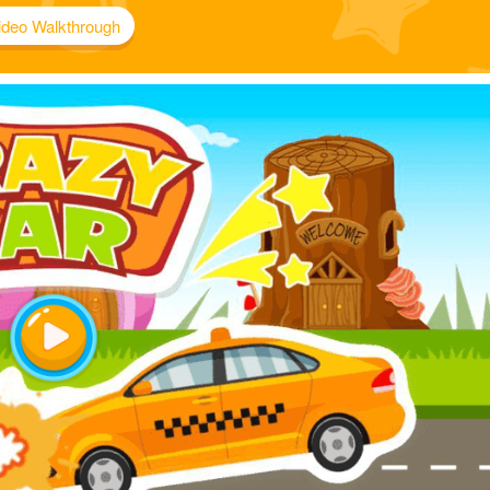
ideo Walkthrough
Play
Video