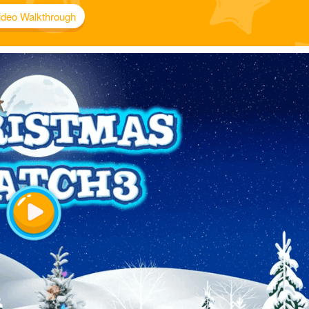
ideo Walkthrough
Play
Video