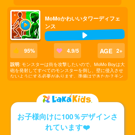
MoMoかわいいタワーディフェ
ンス
AGE
95
%
4.9/5
2+
説明
: モンスターは街を攻撃したいので、MoMo Boyは大
砲を発射してすべてのモンスターを倒し、壁に侵入させ
ないようにする必要があります。準備はできたか？モン
スターの大波がやってくる！
お子様向けに100％デザインさ
れています❤️